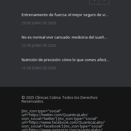
Entrenamiento de fuerza: el mejor seguro de vida contra la fragilidad y las enfermedades metabólicas
29 DE JUNIO DE 2026
No es normal vivir cansado: medicina del sueño e insomnio en Anzoátegui
22 DE JUNIO DE 2026
Nutrición de precisión: cómo lo que comes afecta tu intestino, tu ánimo y tus defensas
15 DE JUNIO DE 2026
Salud mental y pantallas: cuando el teléfono no te deja dormir tranquilo en Anzoátegui
8 DE JUNIO DE 2026
© 2025 Clínicas Colina. Todos los Derechos
Reservados.
Compromiso por el bienestar: Fundación RG culmina con éxito su 4ta jornada de salud integral
[mc_icon type="social"
2 DE JUNIO DE 2026
url='https://twitter.com/QuanticaLabs'
icon_social='twitter'] [mc_icon type="social"
url='https://www.facebook.com/QuanticaLabs/'
icon_social='facebook'] [mc_icon type="social"
url='https://www.pinterest.com/quanticalabs/'